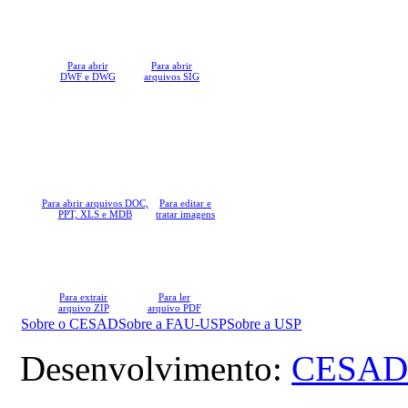
Para abrir
Para abrir
DWF e DWG
arquivos SIG
Para abrir arquivos DOC,
Para editar e
PPT,
XLS e MDB
tratar imagens
Para extrair
Para ler
arquivo ZIP
arquivo PDF
Sobre o CESAD
Sobre a FAU-USP
Sobre a USP
Desenvolvimento:
CESAD